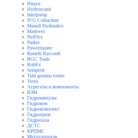
Huayu
Hydroscand
Interpump
IVG Colbachini
Manuli Hydraulics
Markwel
NetFlex
Parker
Powermaster
Rastelli Raccordi
RGC Trade
RubEx
Semperit
Tubi gomma torino
Verso
Агрегаты и компоненты
ВЗМ
Гидроимпульс
Гидроком
Гидрокомплект
Гидропром
Гидросила
ДСТС
КРПМС
Металлорукав