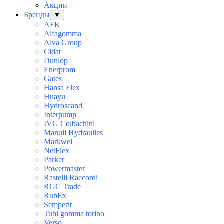
Акции
Бренды
▼
AFK
Alfagomma
Alva Group
Cidat
Dunlop
Enerprom
Gates
Hansa Flex
Huayu
Hydroscand
Interpump
IVG Colbachini
Manuli Hydraulics
Markwel
NetFlex
Parker
Powermaster
Rastelli Raccordi
RGC Trade
RubEx
Semperit
Tubi gomma torino
Verso