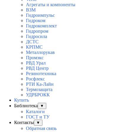
Агрегаты и компоненты
ВЗМ
Гидроимпульс
Гидроком
Гидрокомплект
Гидропром
Гидросила
ДСТС
КРПМС
Металлорукав
Промэкс
РВД Урал
РВД Центр
Резинотехника
Росфлекс
РТИ Ка-Лайн
Термозащита
УДРБРОКК
Купить
Библиотека
▼
Каталоги
ГОСТ и ТУ
Контакты
▼
Обратная связь