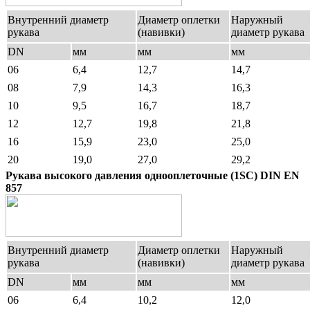
Внутренний диаметр
Диаметр оплетки
Наружный
рукава
(навивки)
диаметр рукава
DN
мм
мм
мм
06
6,4
12,7
14,7
08
7,9
14,3
16,3
10
9,5
16,7
18,7
12
12,7
19,8
21,8
16
15,9
23,0
25,0
20
19,0
27,0
29,2
Рукава высокого давления однооплеточные (1SC) DIN EN
857
Внутренний диаметр
Диаметр оплетки
Наружный
рукава
(навивки)
диаметр рукава
DN
мм
мм
мм
06
6,4
10,2
12,0