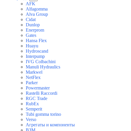
AFK
Alfagomma
Alva Group
Cidat
Dunlop
Enerprom
Gates
Hansa Flex
Huayu
Hydroscand
Interpump
IVG Colbachini
Manuli Hydraulics
Markwel
NetFlex
Parker
Powermaster
Rastelli Raccordi
RGC Trade
RubEx
Semperit
Tubi gomma torino
Verso
Агрегаты и компоненты
ВЗМ