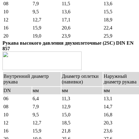
08
7,9
11,5
13,6
10
9,5
13,6
15,5
12
12,7
17,1
18,9
16
15,9
20,6
22,4
20
19,0
23,9
25,9
Рукава высокого давления двухоплеточные (2SC) DIN EN
857
Внутренний диаметр
Диаметр оплетки
Наружный
рукава
(навивки)
диаметр рукава
DN
мм
мм
мм
06
6,4
11,3
13,1
08
7,9
12,9
14,7
10
9,5
15,0
16,8
12
12,7
18,5
20,3
16
15,9
21,8
23,6
20
19,0
25,6
27,6