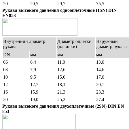
20
20,5
29,7
35,5
Рукава высокого давления однооплеточные (1SN) DIN
EN853
Внутренний диаметр
Диаметр оплетки
Наружный
рукава
(навивки)
диаметр рукава
DN
мм
мм
мм
06
6,4
11,0
13,0
08
7,9
12,6
14,6
10
9,5
15,0
17,0
12
12,7
18,1
20,1
16
15,9
21,3
23,3
20
19,0
25,2
27,4
Рукава высокого давления двухоплеточные (2SN) DIN EN
853