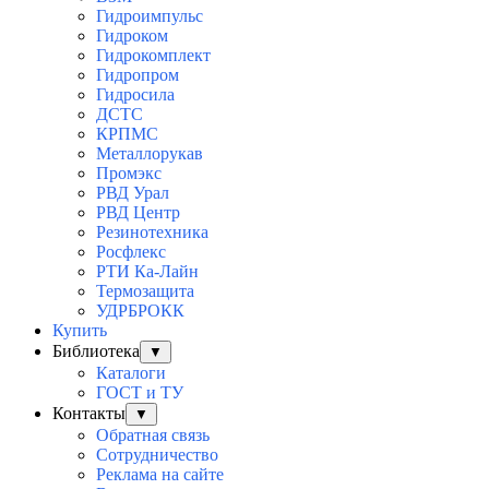
Гидроимпульс
Гидроком
Гидрокомплект
Гидропром
Гидросила
ДСТС
КРПМС
Металлорукав
Промэкс
РВД Урал
РВД Центр
Резинотехника
Росфлекс
РТИ Ка-Лайн
Термозащита
УДРБРОКК
Купить
Библиотека
▼
Каталоги
ГОСТ и ТУ
Контакты
▼
Обратная связь
Сотрудничество
Реклама на сайте