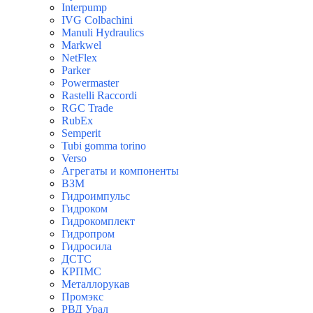
Interpump
IVG Colbachini
Manuli Hydraulics
Markwel
NetFlex
Parker
Powermaster
Rastelli Raccordi
RGC Trade
RubEx
Semperit
Tubi gomma torino
Verso
Агрегаты и компоненты
ВЗМ
Гидроимпульс
Гидроком
Гидрокомплект
Гидропром
Гидросила
ДСТС
КРПМС
Металлорукав
Промэкс
РВД Урал