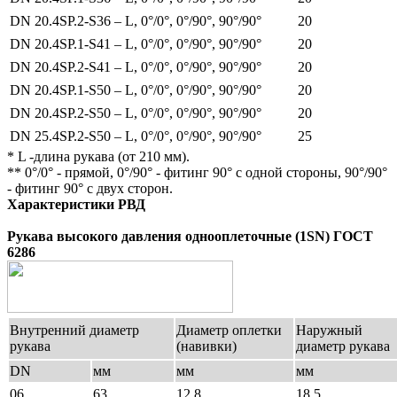
DN 20.4SP.2-S36 – L, 0°/0°, 0°/90°, 90°/90°
20
DN 20.4SP.1-S41 – L, 0°/0°, 0°/90°, 90°/90°
20
DN 20.4SP.2-S41 – L, 0°/0°, 0°/90°, 90°/90°
20
DN 20.4SP.1-S50 – L, 0°/0°, 0°/90°, 90°/90°
20
DN 20.4SP.2-S50 – L, 0°/0°, 0°/90°, 90°/90°
20
DN 25.4SP.2-S50 – L, 0°/0°, 0°/90°, 90°/90°
25
* L -длина рукава (от 210 мм).
** 0°/0° - прямой, 0°/90° - фитинг 90° с одной стороны, 90°/90°
- фитинг 90° с двух сторон.
Характеристики РВД
Рукава высокого давления однооплеточные (1SN) ГОСТ
6286
Внутренний диаметр
Диаметр оплетки
Наружный
рукава
(навивки)
диаметр рукава
DN
мм
мм
мм
06
63
12,8
18,5