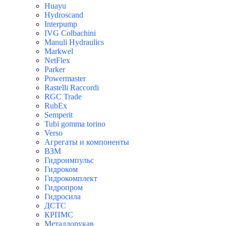
Huayu
Hydroscand
Interpump
IVG Colbachini
Manuli Hydraulics
Markwel
NetFlex
Parker
Powermaster
Rastelli Raccordi
RGC Trade
RubEx
Semperit
Tubi gomma torino
Verso
Агрегаты и компоненты
ВЗМ
Гидроимпульс
Гидроком
Гидрокомплект
Гидропром
Гидросила
ДСТС
КРПМС
Металлорукав