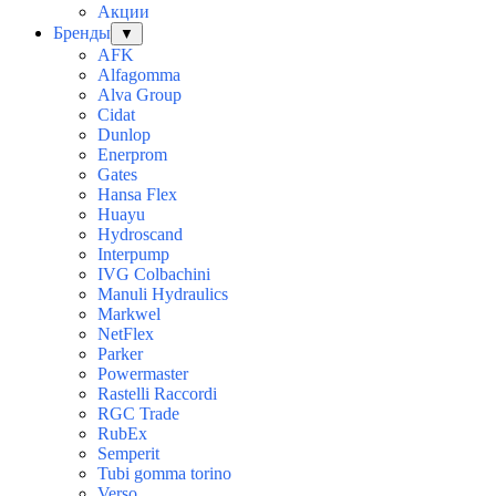
Акции
Бренды
▼
AFK
Alfagomma
Alva Group
Cidat
Dunlop
Enerprom
Gates
Hansa Flex
Huayu
Hydroscand
Interpump
IVG Colbachini
Manuli Hydraulics
Markwel
NetFlex
Parker
Powermaster
Rastelli Raccordi
RGC Trade
RubEx
Semperit
Tubi gomma torino
Verso