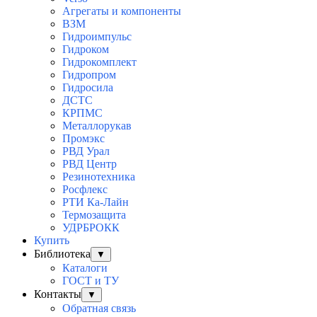
Агрегаты и компоненты
ВЗМ
Гидроимпульс
Гидроком
Гидрокомплект
Гидропром
Гидросила
ДСТС
КРПМС
Металлорукав
Промэкс
РВД Урал
РВД Центр
Резинотехника
Росфлекс
РТИ Ка-Лайн
Термозащита
УДРБРОКК
Купить
Библиотека
▼
Каталоги
ГОСТ и ТУ
Контакты
▼
Обратная связь