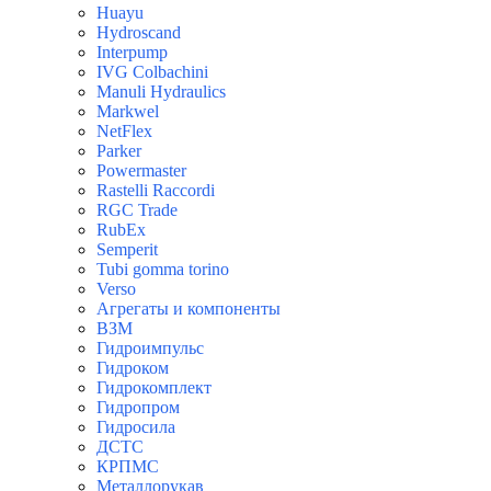
Huayu
Hydroscand
Interpump
IVG Colbachini
Manuli Hydraulics
Markwel
NetFlex
Parker
Powermaster
Rastelli Raccordi
RGC Trade
RubEx
Semperit
Tubi gomma torino
Verso
Агрегаты и компоненты
ВЗМ
Гидроимпульс
Гидроком
Гидрокомплект
Гидропром
Гидросила
ДСТС
КРПМС
Металлорукав