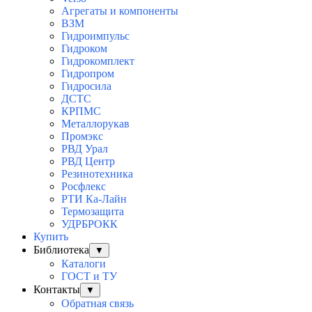
Агрегаты и компоненты
ВЗМ
Гидроимпульс
Гидроком
Гидрокомплект
Гидропром
Гидросила
ДСТС
КРПМС
Металлорукав
Промэкс
РВД Урал
РВД Центр
Резинотехника
Росфлекс
РТИ Ка-Лайн
Термозащита
УДРБРОКК
Купить
Библиотека
▼
Каталоги
ГОСТ и ТУ
Контакты
▼
Обратная связь