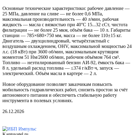
Основные технические характеристики: рабочее давление —
25 МПа, давление на сливе — не более 0,6 МПа,
максимальная производительность — 40 л/мин, рабочая
жидкость — масла с вязкостью при 40°С 15...32 сСт, чистота
фильтрации — не более 25 мкм, объём бака — 10 л. Габариты
станции — 785×680×750 мм, масса — не более 110±15 кг.
Двигатель — двухцилиндровый, четырёхтактный с
воздушным охлаждением, OHV, максимальной мощностью 24
л.с. (18 кВт) при 3600 об/мин, максимальным крутящим
моментом 51 Нм/2600 об/мин, рабочим объёмом 764 см³.
Топливо — неэтилированный бензин АИ-92, ёмкость бака —
8 л, удельный расход топлива — ≤374 г/кВт·ч, запуск —
электрический. Объём масла в картере — 2 л.
Новое оборудование позволяет заказчикам повысить
мобильность гидравлических работ, снизить простои за счёт
автономного питания и обеспечить стабильную работу
инструмента в полевых условиях.
26.12.2026
Kantovatel.ru