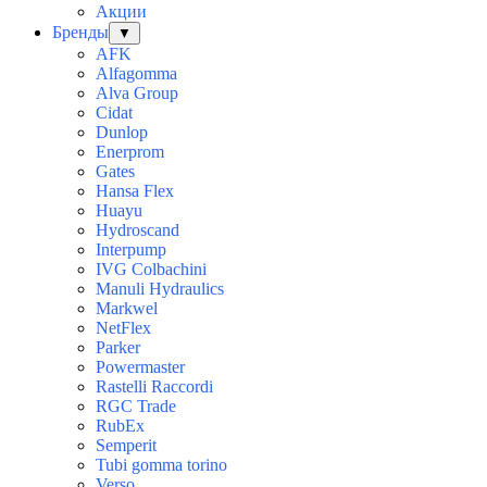
Акции
Бренды
▼
AFK
Alfagomma
Alva Group
Cidat
Dunlop
Enerprom
Gates
Hansa Flex
Huayu
Hydroscand
Interpump
IVG Colbachini
Manuli Hydraulics
Markwel
NetFlex
Parker
Powermaster
Rastelli Raccordi
RGC Trade
RubEx
Semperit
Tubi gomma torino
Verso