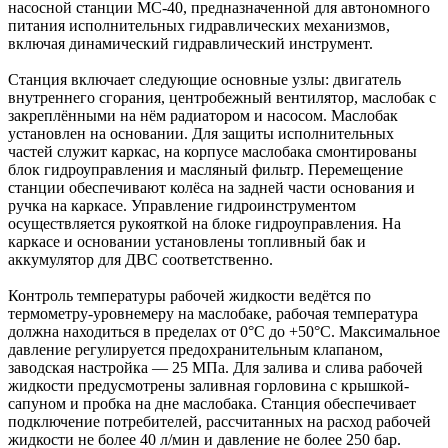
насосной станции МС-40, предназначенной для автономного
питания исполнительных гидравлических механизмов,
включая динамический гидравлический инструмент.
Станция включает следующие основные узлы: двигатель
внутреннего сгорания, центробежный вентилятор, маслобак с
закреплёнными на нём радиатором и насосом. Маслобак
установлен на основании. Для защиты исполнительных
частей служит каркас, на корпусе маслобака смонтированы
блок гидроуправления и масляный фильтр. Перемещение
станции обеспечивают колёса на задней части основания и
ручка на каркасе. Управление гидроинструментом
осуществляется рукояткой на блоке гидроуправления. На
каркасе и основании установлены топливный бак и
аккумулятор для ДВС соответственно.
Контроль температуры рабочей жидкости ведётся по
термометру-уровнемеру на маслобаке, рабочая температура
должна находиться в пределах от 0°С до +50°С. Максимальное
давление регулируется предохранительным клапаном,
заводская настройка — 25 МПа. Для залива и слива рабочей
жидкости предусмотрены заливная горловина с крышкой-
сапуном и пробка на дне маслобака. Станция обеспечивает
подключение потребителей, рассчитанных на расход рабочей
жидкости не более 40 л/мин и давление не более 250 бар.